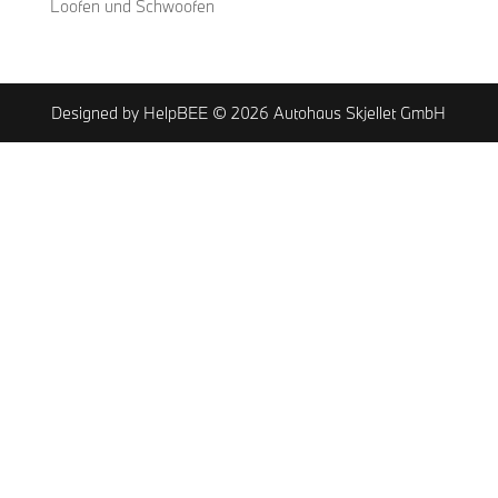
Loofen und Schwoofen
Designed by HelpBEE © 2026 Autohaus Skjellet GmbH
Cookie Consent mit Real Cookie Banner