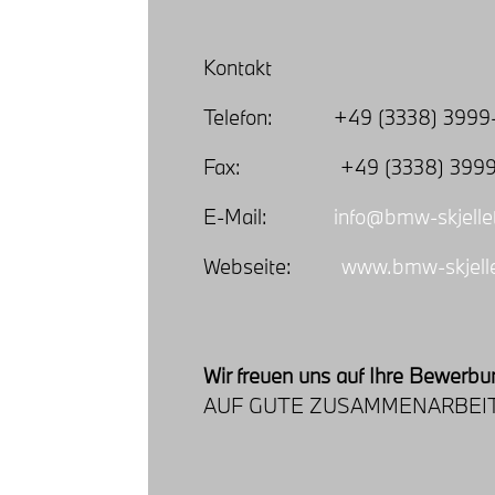
Kontakt
Telefon: +49 (3338) 3999
Fax: +49 (3338) 3999
E-Mail:
info@bmw-skjelle
Webseite:
www.bmw-skjell
Wir freuen uns auf Ihre Bewerbu
AUF GUTE ZUSAMMENARBEIT