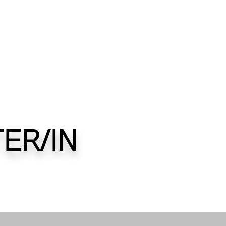
Home
Karrie
TER/IN