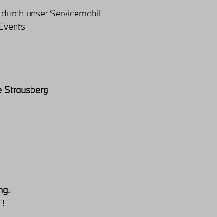
 durch unser Servicemobil
Events
e Strausberg
ng.
!