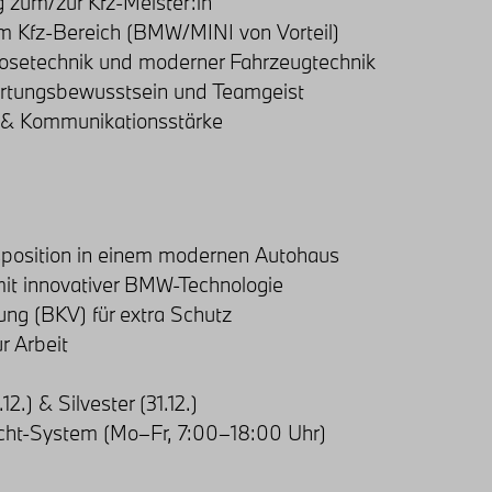
 zum/zur Kfz-Meister:in
im Kfz-Bereich (BMW/MINI von Vorteil)
nosetechnik und moderner Fahrzeugtechnik
ortungsbewusstsein und Teamgeist
n & Kommunikationsstärke
sposition in einem modernen Autohaus
mit innovativer BMW-Technologie
ung (BKV) für extra Schutz
r Arbeit
2.) & Silvester (31.12.)
ht-System (Mo–Fr, 7:00–18:00 Uhr)